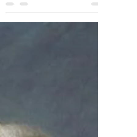
mondiale sur les théâtres africain et européen. Le
7 décembre 1941, les Etats-Unis d’Amérique sont
soudainement and délibérément attaqués par des
forces aériennes et navales japonaises. Avant
cela, les deux nations étaient en paix et
discutaient du maintien de cette paix dans le
Pacifique. Rien ne laissait présager une telle
attaque, et pourtant cette attaque avait été
programmée