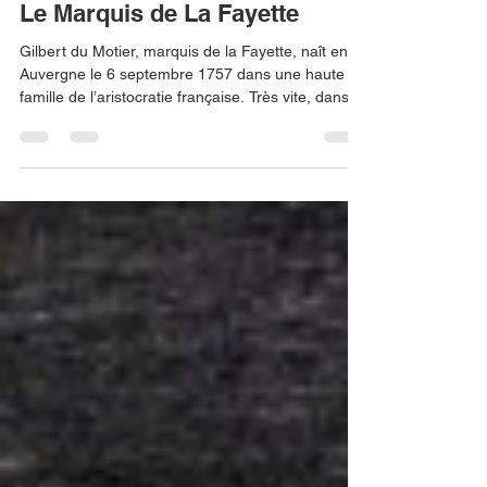
Association Héritages
7 mai 2025
4 min de lecture
Le Marquis de La Fayette
Gilbert du Motier, marquis de la Fayette, naît en
Auvergne le 6 septembre 1757 dans une haute
famille de l’aristocratie française. Très vite, dans la
lignée de ses ancêtres qui avaient participé à
toutes les guerres depuis la guerre de Cent ans
jusqu’à la guerre de Sept Ans, le jeune marquis
suit une