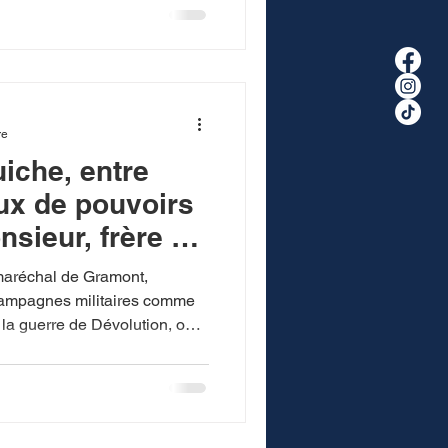
re
iche, entre
eux de pouvoirs
nsieur, frère de
 maréchal de Gramont,
s campagnes militaires comme
 la guerre de Dévolution, ou
hin. Au tournant des a