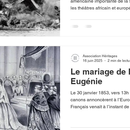
américaine importante de la Seconde
les théâtres africain et européen. Le 7 décembre 1
Etats-Unis d’Amérique sont
délibérément attaqués par de
japonaises. Avant cela, les d
discutaient du maintien de ce
Rien ne laissait présager une
cette attaque avait été pro
Association Héritages
16 juin 2025
2 min de lectu
Le mariage de N
Eugénie
Le 30 janvier 1853, vers 13h 
canons annoncèrent à l’Eur
Français venait à l’instant d
Dame de Paris pour épouser
de Montijo. L’édifice religieux