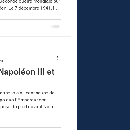
 guerre mondiale sur
941, les
 soudainement and
s forces aériennes et navales
eux nations étaient en paix et
tte paix dans le Pacifique.
 telle attaque, et pourtant
grammée
re
apoléon III et
dans le ciel, cent coups de
ope que l’Empereur des
e poser le pied devant Notre-
 la jeune espagnole Eugénie