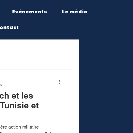
Evènements
Le média
ontact
re
ch et les
unisie et
ère action militaire