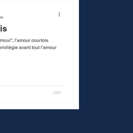
re
is
amour”, l’amour courtois
ivilégie avant tout l’amour