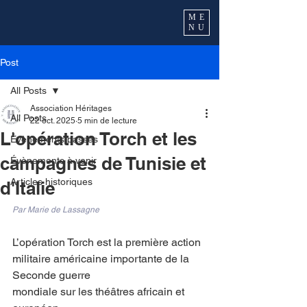
ME
NU
Post
All Posts
Association Héritages
All Posts
22 oct. 2025
5 min de lecture
L'opération Torch et les
Évènements passés
campagnes de Tunisie et
Évènements à venir
Articles historiques
d'Italie
Par Marie de Lassagne 
L’opération Torch est la première action 
militaire américaine importante de la 
Seconde guerre
mondiale sur les théâtres africain et 