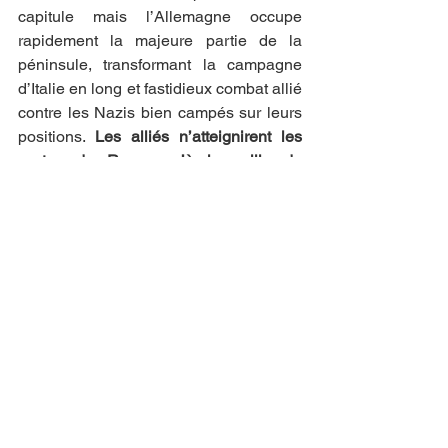
capitule mais l’Allemagne occupe 
rapidement la majeure partie de la 
péninsule, transformant la campagne 
d’Italie en long et fastidieux combat allié 
contre les Nazis bien campés sur leurs 
positions. 
Les alliés n’atteignirent les 
portes de Rome qu’à la veille du 
débarquement en Normandie au 
printemps 1944.
Malgré l’enlisement des Alliés en Italie, 
cette campagne permit à Eisenhower 
de prouver à ses supérieurs et 
notamment au président américain 
Roosevelt ainsi qu’à Churchill, ses 
capacités à diriger de larges opérations 
amphibies au sein d’une coalition 
armée complexe. 
Grâce à cela, il est 